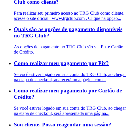
Club como cliente?
Para realizar seu primeiro acesso ao TRG Club como cliente,
acesse o site oficial www.trgclub.com . Clique na opção...
Quais são as opções de pagamento disponíveis
no TRG Club?
As opções de pagamento no TRG Club são via Pix e Cartão
de Crédito.
Como realizar meu pagamento por Pix?
Se você estiver logado em sua conta do TRG Club, ao chegar
na etapa de checkout, aparecerá uma página com...
Como realizar meu pagamento por Cartão de
Crédito?
Se você estiver logado em sua conta do TRG Club, ao chegar
na etapa de checkout, será apresentada uma página...
Sou cliente. Posso reagendar uma sessão?