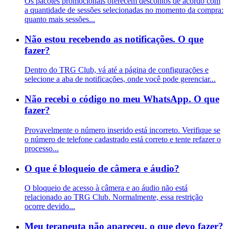
Os pacotes promocionais oferecem descontos de acordo com
a quantidade de sessões selecionadas no momento da compra:
quanto mais sessões...
Não estou recebendo as notificações. O que
fazer?
Dentro do TRG Club, vá até a página de configurações e
selecione a aba de notificações, onde você pode gerenciar...
Não recebi o código no meu WhatsApp. O que
fazer?
Provavelmente o número inserido está incorreto. Verifique se
o número de telefone cadastrado está correto e tente refazer o
processo...
O que é bloqueio de câmera e áudio?
O bloqueio de acesso à câmera e ao áudio não está
relacionado ao TRG Club. Normalmente, essa restrição
ocorre devido...
Meu terapeuta não apareceu, o que devo fazer?