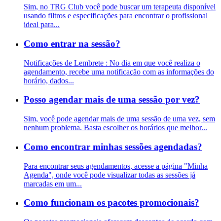
Sim, no TRG Club você pode buscar um terapeuta disponível
usando filtros e especificações para encontrar o profissional
ideal para...
Como entrar na sessão?
Notificações de Lembrete : No dia em que você realiza o
agendamento, recebe uma notificação com as informações do
horário, dados...
Posso agendar mais de uma sessão por vez?
Sim, você pode agendar mais de uma sessão de uma vez, sem
nenhum problema. Basta escolher os horários que melhor...
Como encontrar minhas sessões agendadas?
Para encontrar seus agendamentos, acesse a página "Minha
Agenda", onde você pode visualizar todas as sessões já
marcadas em um...
Como funcionam os pacotes promocionais?