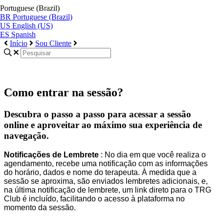
Portuguese (Brazil)
BR
Portuguese (Brazil)
US
English (US)
ES
Spanish
Início
Sou Cliente
Como entrar na sessão?
Descubra o passo a passo para acessar a sessão
online e aproveitar ao máximo sua experiência de
navegação.
Notifica
ç
õ
es
de
Lembrete
:
No
dia
em
que
voc
ê
realiza
o
agendamento
,
recebe
uma
notifica
ç
ã
o
com
as
informa
ç
õ
es
do
hor
á
rio
,
dados
e
nome
do
terapeuta
.
À
medida
que
a
sess
ã
o
se
aproxima
,
s
ã
o
enviados
lembretes
adicionais
,
e
,
na
ú
ltima
notifica
ç
ã
o
de
lembrete
,
um
link
direto
para
o
TRG
Club
é
inclu
í
do
,
facilitando
o
acesso
à
plataforma
no
momento
da
sess
ã
o
.