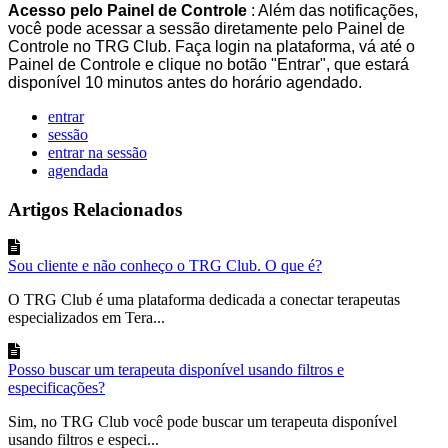
Acesso
pelo
Painel
de
Controle
:
Al
é
m
das
notifica
ç
õ
es
,
voc
ê
pode
acessar
a
sess
ã
o
diretamente
pelo
Painel
de
Controle
no
TRG
Club
.
Fa
ç
a
login
na
plataforma
,
v
á
at
é
o
Painel
de
Controle
e
clique
no
bot
ã
o
"
Entrar
"
,
que
estar
á
dispon
í
vel
10
minutos
antes
do
hor
á
rio
agendado
.
entrar
sessão
entrar na sessão
agendada
Artigos Relacionados
Sou cliente e não conheço o TRG Club. O que é?
O TRG Club é uma plataforma dedicada a conectar terapeutas
especializados em Tera...
Posso buscar um terapeuta disponível usando filtros e
especificações?
Sim, no TRG Club você pode buscar um terapeuta disponível
usando filtros e especi...